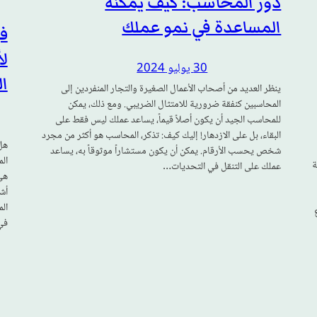
دور المحاسب: كيف يمكنه
المساعدة في نمو عملك
ف
ل
30 يوليو 2024
ال
ينظر العديد من أصحاب الأعمال الصغيرة والتجار المنفردين إلى
المحاسبين كنفقة ضرورية للامتثال الضريبي. ومع ذلك، يمكن
للمحاسب الجيد أن يكون أصلاً قيماً، يساعد عملك ليس فقط على
البقاء، بل على الازدهار! إليك كيف: تذكر، المحاسب هو أكثر من مجرد
شخص يحسب الأرقام. يمكن أن يكون مستشاراً موثوقاً به، يساعد
ال
ة
عملك على التنقل في التحديات…
هي
أش
ال
في